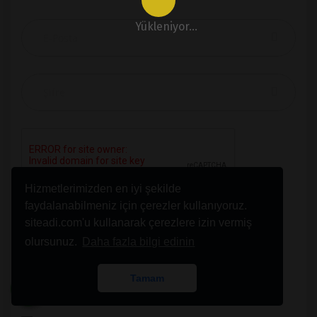
Yükleniyor...
Hizmetlerimizden en iyi şekilde
faydalanabilmeniz için çerezler kullanıyoruz.
siteadi.com'u kullanarak çerezlere izin vermiş
olursunuz.
Daha fazla bilgi edinin
GİRİŞ YAP
Tamam
Şifremi Unuttum!